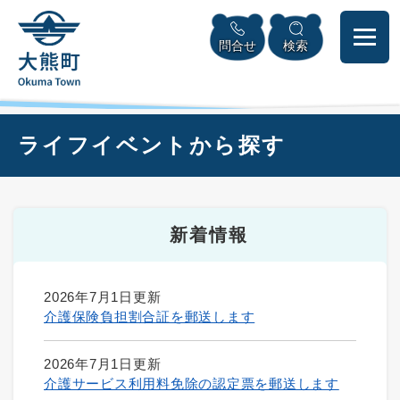
ペ
本
メニューを飛ばして本文へ
ー
文
問合せ
検索
ジ
へ
の
先
頭
で
本
ライフイベントから探す
す
文
。
新着情報
2026年7月1日更新
介護保険負担割合証を郵送します
2026年7月1日更新
介護サービス利用料免除の認定票を郵送します