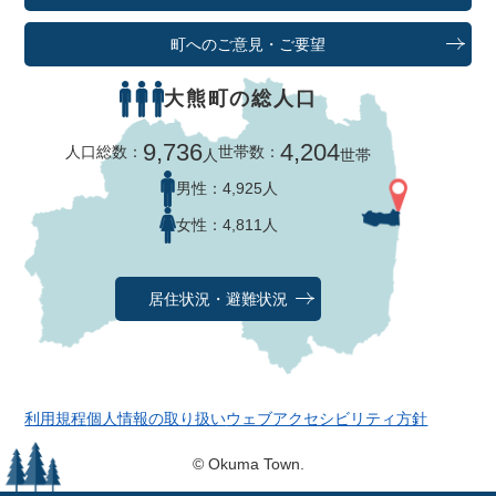
町へのご意見・ご要望
大熊町の総人口
9,736
4,204
人口総数：
世帯数：
人
世帯
男性：
4,925人
女性：
4,811人
居住状況・避難状況
利用規程
個人情報の取り扱い
ウェブアクセシビリティ方針
© Okuma Town.