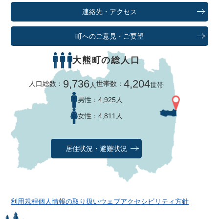
連絡先・アクセス
町へのご意見・ご要望
大熊町の総人口
9,736
4,204
人口総数：
世帯数：
人
世帯
男性：
4,925人
女性：
4,811人
居住状況・避難状況
利用規程
個人情報の取り扱い
ウェブアクセシビリティ方針