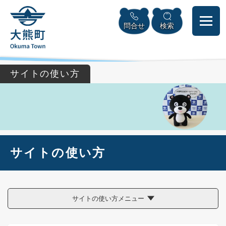
ペ
本
メニューを飛ばして本文へ
ー
文
問合せ
検索
ジ
へ
の
先
頭
で
サイトの使い方
す
。
本
サイトの使い方
文
サイトの使い方メニュー