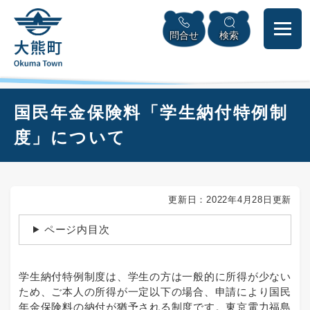
ペ
本
メニューを飛ばして本文へ
ー
文
問合せ
検索
ジ
へ
の
先
頭
で
本
国民年金保険料「学生納付特例制
す
文
。
度」について
更新日：2022年4月28日更新
ページ内目次
学生納付特例制度は、学生の方は一般的に所得が少ない
ため、ご本人の所得が一定以下の場合、申請により国民
年金保険料の納付が猶予される制度です。東京電力福島