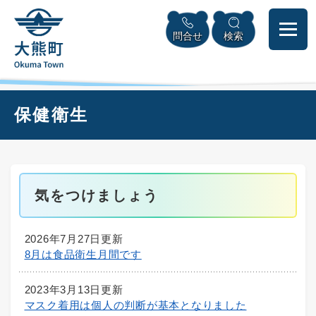
ペ
本
メニューを飛ばして本文へ
ー
文
問合せ
検索
ジ
へ
の
先
頭
で
本
保健衛生
す
文
。
気をつけましょう
2026年7月27日更新
8月は食品衛生月間です
2023年3月13日更新
マスク着用は個人の判断が基本となりました