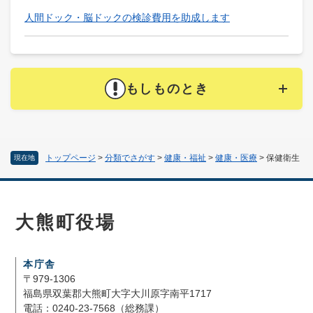
人間ドック・脳ドックの検診費用を助成します
もしものとき
トップページ
>
分類でさがす
>
健康・福祉
>
健康・医療
>
保健衛生
現在地
大熊町役場
本庁舎
〒979-1306
福島県双葉郡大熊町大字大川原字南平1717
電話：0240-23-7568（総務課）