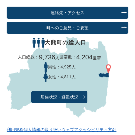
連絡先・アクセス
町へのご意見・ご要望
大熊町の総人口
9,736
4,204
人口総数：
世帯数：
人
世帯
男性：
4,925人
女性：
4,811人
居住状況・避難状況
利用規程
個人情報の取り扱い
ウェブアクセシビリティ方針