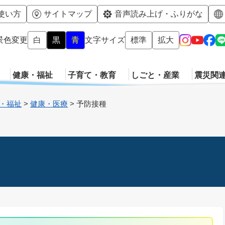
メニューを飛ばして本文へ
使い方
サイトマップ
音声読み上げ・ふりがな
景色変更
白
黒
青
文字サイズ
標準
拡大
健康・福祉
子育て・教育
しごと・産業
震災関
・福祉
>
健康・医療
>
予防接種