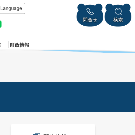
Language
問合せ
検索
連
町政情報