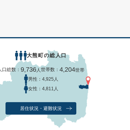
大熊町の総人口
9,736
4,204
人口総数：
世帯数：
人
世帯
男性：
4,925人
女性：
4,811人
居住状況・避難状況