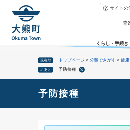
ペ
本
サイトの
ー
文
ジ
へ
背
の
先
頭
くらし・手続き
で
す
。
トップページ
>
分類でさがす
>
健康
現在地
予防接種
足あと
本
文
予防接種