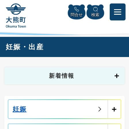
ペ
本
メニューを飛ばして本文へ
ー
文
問合せ
検索
ジ
へ
の
先
頭
で
本
妊娠・出産
す
文
。
新着情報
妊娠