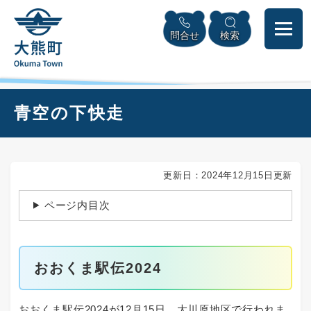
ペ
本
メニューを飛ばして本文へ
ー
文
問合せ
検索
ジ
へ
の
先
頭
で
本
青空の下快走
す
文
。
更新日：2024年12月15日更新
ページ内目次
おおくま駅伝2024
おおくま駅伝2024が12月15日、大川原地区で行われま