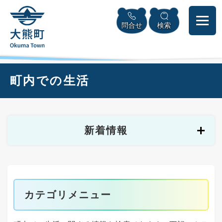
ペ
本
メニューを飛ばして本文へ
ー
文
問合せ
検索
ジ
へ
の
先
頭
で
本
町内での生活
す
文
。
新着情報
カテゴリメニュー