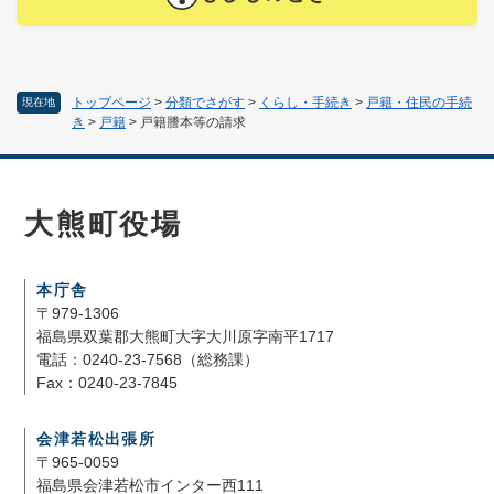
トップページ
>
分類でさがす
>
くらし・手続き
>
戸籍・住民の手続
現在地
き
>
戸籍
>
戸籍謄本等の請求
大熊町役場
本庁舎
〒979-1306
福島県双葉郡大熊町大字大川原字南平1717
電話：0240-23-7568（総務課）
Fax：0240-23-7845
会津若松出張所
〒965-0059
福島県会津若松市インター西111