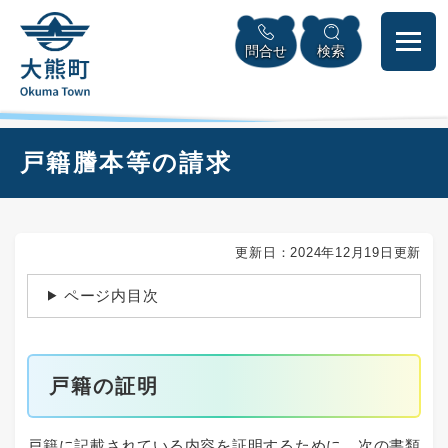
ペ
本
メニューを飛ばして本文へ
ー
文
問合せ
検索
ジ
へ
の
先
頭
で
本
戸籍謄本等の請求
す
文
。
更新日：2024年12月19日更新
ページ内目次
戸籍の証明
戸籍に記載されている内容を証明するために、次の書類