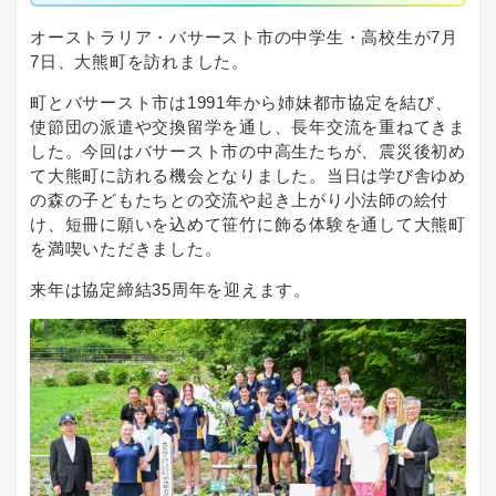
オーストラリア・バサースト市の中学生・高校生が7月
7日、大熊町を訪れました。
町とバサースト市は1991年から姉妹都市協定を結び、
使節団の派遣や交換留学を通し、長年交流を重ねてきま
した。今回はバサースト市の中高生たちが、震災後初め
て大熊町に訪れる機会となりました。当日は学び舎ゆめ
の森の子どもたちとの交流や起き上がり小法師の絵付
け、短冊に願いを込めて笹竹に飾る体験を通して大熊町
を満喫いただきました。
来年は協定締結35周年を迎えます。