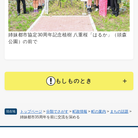
姉妹都市協定30周年記念植樹 八重桜「はるか」（頭森
公園）の前で
もしものとき
トップページ
>
分類でさがす
>
町政情報
>
町の案内
>
まちの話題
>
現在地
姉妹都市35周年を前に交流を深める