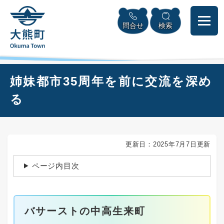
ペ
本
メニューを飛ばして本文へ
ー
文
問合せ
検索
ジ
へ
の
先
頭
で
本
姉妹都市35周年を前に交流を深め
す
文
。
る
更新日：2025年7月7日更新
ページ内目次
バサーストの中高生来町