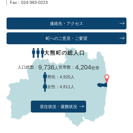
Fax：024-983-0223
連絡先・アクセス
町へのご意見・ご要望
大熊町の総人口
9,736
4,204
人口総数：
世帯数：
人
世帯
男性：
4,925人
女性：
4,811人
居住状況・避難状況