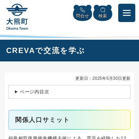
ペ
本
メニューを飛ばして本文へ
ー
文
問合せ
検索
ジ
へ
の
先
頭
で
本
CREVAで交流を学ぶ
す
文
。
更新日：2025年5月30日更新
ページ内目次
関係人口サミット
福島相双復興推進機構主催による、震災を経験した12