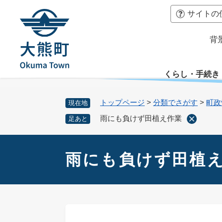
ペ
本
サイトの
ー
文
ジ
へ
背
の
先
頭
くらし・手続き
で
す
。
トップページ
>
分類でさがす
>
町政
現在地
雨にも負けず田植え作業
足あと
本
文
雨にも負けず田植