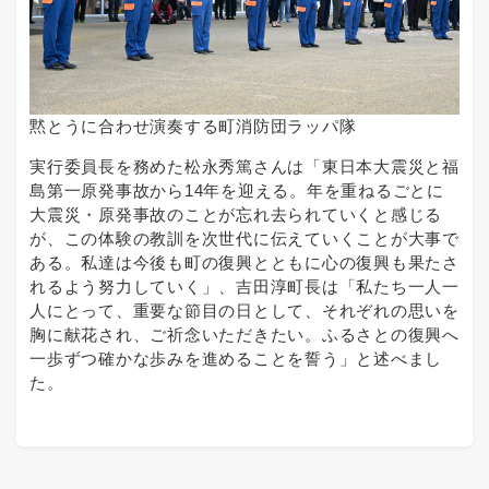
黙とうに合わせ演奏する町消防団ラッパ隊
実行委員長を務めた松永秀篤さんは「東日本大震災と福
島第一原発事故から14年を迎える。年を重ねるごとに
大震災・原発事故のことが忘れ去られていくと感じる
が、この体験の教訓を次世代に伝えていくことが大事で
ある。私達は今後も町の復興とともに心の復興も果たさ
れるよう努力していく」、吉田淳町長は「私たち一人一
人にとって、重要な節目の日として、それぞれの思いを
胸に献花され、ご祈念いただきたい。ふるさとの復興へ
一歩ずつ確かな歩みを進めることを誓う」と述べまし
た。