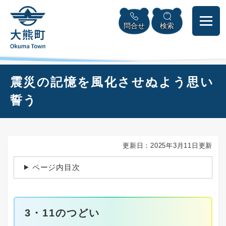
ペ
本
メニューを飛ばして本文へ
ー
文
問合せ
検索
ジ
へ
の
先
頭
で
本
震災の記憶を風化させぬよう思い
す
文
。
誓う
更新日：2025年3月11日更新
ページ内目次
3・11のつどい