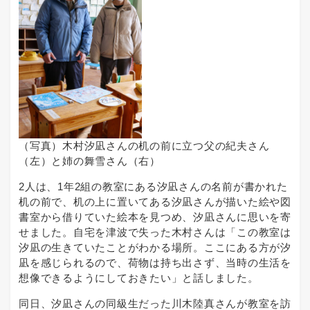
（写真）木村汐凪さんの机の前に立つ父の紀夫さん
（左）と姉の舞雪さん（右）
2人は、1年2組の教室にある汐凪さんの名前が書かれた
机の前で、机の上に置いてある汐凪さんが描いた絵や図
書室から借りていた絵本を見つめ、汐凪さんに思いを寄
せました。自宅を津波で失った木村さんは「この教室は
汐凪の生きていたことがわかる場所。ここにある方が汐
凪を感じられるので、荷物は持ち出さず、当時の生活を
想像できるようにしておきたい」と話しました。
同日、汐凪さんの同級生だった川木陸真さんが教室を訪