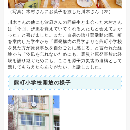
（写真）木村さんにお菓子を渡した川木さん（左）
川木さんの他にも汐凪さんの同級生と出会った木村さん
は「今回、汐凪を覚えていてくれる人たちと会えてよか
った」と喜びました。また、自身の語り部活動の際、町
を案内した学生から「原発構内の見学よりも熊町小学校
を見た方が原発事故を自分ごとに感じる」と言われた経
験から「汐凪を忘れないためにも、震災と原発事故の経
験を語り継ぐためにも、ここを原子力災害の遺構として
残してもらえたらありがたい」と話しました。
熊町小学校開放の様子