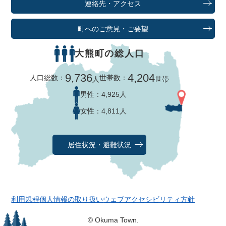
連絡先・アクセス
町へのご意見・ご要望
大熊町の総人口
9,736
4,204
人口総数：
世帯数：
人
世帯
男性：
4,925人
女性：
4,811人
居住状況・避難状況
利用規程
個人情報の取り扱い
ウェブアクセシビリティ方針
© Okuma Town.