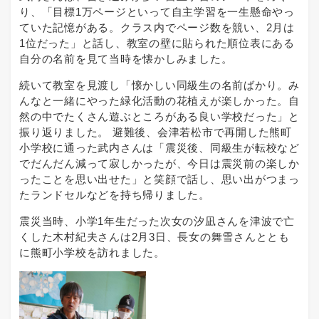
り、「目標1万ページといって自主学習を一生懸命やっ
ていた記憶がある。クラス内でページ数を競い、2月は
1位だった」と話し、教室の壁に貼られた順位表にある
自分の名前を見て当時を懐かしみました。
続いて教室を見渡し「懐かしい同級生の名前ばかり。み
んなと一緒にやった緑化活動の花植えが楽しかった。自
然の中でたくさん遊ぶところがある良い学校だった」と
振り返りました。 避難後、会津若松市で再開した熊町
小学校に通った武内さんは「震災後、同級生が転校など
でだんだん減って寂しかったが、今日は震災前の楽しか
ったことを思い出せた」と笑顔で話し、思い出がつまっ
たランドセルなどを持ち帰りました。
震災当時、小学1年生だった次女の汐凪さんを津波で亡
くした木村紀夫さんは2月3日、長女の舞雪さんととも
に熊町小学校を訪れました。