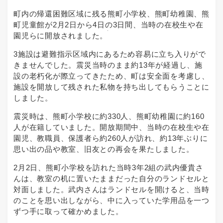
町内の帰還困難区域に残る熊町小学校、熊町幼稚園、熊
町児童館が2月2日から4日の3日間、当時の在校生や在
園児らに開放されました。
3施設は避難指示区域内にあるため容易に立ち入りがで
きませんでした。震災当時のまま約13年が経過し、施
設の老朽化が際立ってきたため、町は安全面を考慮し、
施設を開放して残された私物を持ち出してもらうことに
しました。
震災時は、熊町小学校に約330人、熊町幼稚園に約160
人が在籍していました。開放期間中、当時の在校生や在
園児、教職員、保護者ら約260人が訪れ、約13年ぶりに
思い出の品や教室、旧友との再会を果たしました。
2月2日、熊町小学校を訪れた当時3年2組の武内優貴さ
んは、教室の机に置いたままだった自分のランドセルと
対面しました。武内さんはランドセルを開けると、当時
のことを思い出しながら、中に入っていた学用品を一つ
ずつ手に取って確かめました。