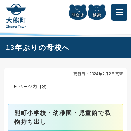
ペ
本
メニューを飛ばして本文へ
ー
文
問合せ
検索
ジ
へ
の
先
頭
で
本
13年ぶりの母校へ
す
文
。
更新日：2024年2月2日更新
ページ内目次
熊町小学校・幼稚園・児童館で私
物持ち出し