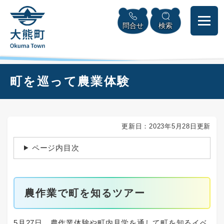
ペ
本
メニューを飛ばして本文へ
ー
文
問合せ
検索
ジ
へ
の
先
頭
で
本
町を巡って農業体験
す
文
。
更新日：2023年5月28日更新
ページ内目次
農作業で町を知るツアー
5月27日、農作業体験や町内見学を通して町を知るイベ