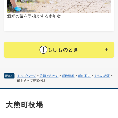
酒米の苗を手植えする参加者
もしものとき
トップページ
>
分類でさがす
>
町政情報
>
町の案内
>
まちの話題
>
現在地
町を巡って農業体験
大熊町役場