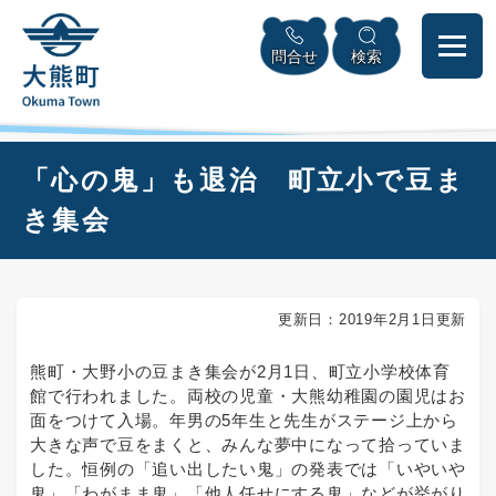
ペ
本
メニューを飛ばして本文へ
ー
文
問合せ
検索
ジ
へ
の
先
頭
で
本
「心の鬼」も退治 町立小で豆ま
す
文
。
き集会
更新日：2019年2月1日更新
熊町・大野小の豆まき集会が2月1日、町立小学校体育
館で行われました。両校の児童・大熊幼稚園の園児はお
面をつけて入場。年男の5年生と先生がステージ上から
大きな声で豆をまくと、みんな夢中になって拾っていま
した。恒例の「追い出したい鬼」の発表では「いやいや
鬼」「わがまま鬼」「他人任せにする鬼」などが挙がり