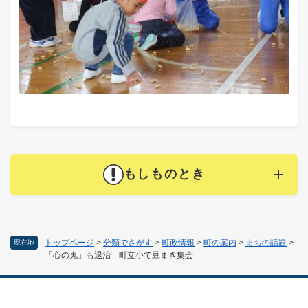
もしものとき
トップページ
>
分類でさがす
>
町政情報
>
町の案内
>
まちの話題
>
現在地
「心の鬼」も退治 町立小で豆まき集会