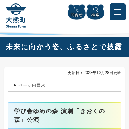
ペ
本
メニューを飛ばして本文へ
ー
文
問合せ
検索
ジ
へ
の
先
頭
で
本
未来に向かう姿、ふるさとで披露
す
文
。
更新日：2023年10月28日更新
ページ内目次
学び舎ゆめの森 演劇「きおくの
森」公演