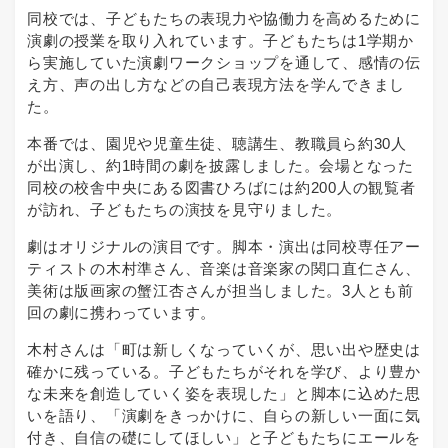
同校では、子どもたちの表現力や協働力を高めるために
演劇の授業を取り入れています。子どもたちは1学期か
ら実施していた演劇ワークショップを通して、感情の伝
え方、声の出し方などの自己表現方法を学んできまし
た。
本番では、園児や児童生徒、聴講生、教職員ら約30人
が出演し、約1時間の劇を披露しました。会場となった
同校の校舎中央にある図書ひろばには約200人の観覧者
が訪れ、子どもたちの演技を見守りました。
劇はオリジナルの演目です。脚本・演出は同校専任アー
ティストの木村準さん、音楽は音楽家の関口直仁さん、
美術は版画家の蟹江杏さんが担当しました。3人とも前
回の劇に携わっています。
木村さんは「町は新しくなっていくが、思い出や歴史は
確かに残っている。子どもたちがそれを学び、より豊か
な未来を創造していく姿を表現した」と脚本に込めた思
いを語り、「演劇をきっかけに、自らの新しい一面に気
付き、自信の礎にしてほしい」と子どもたちにエールを