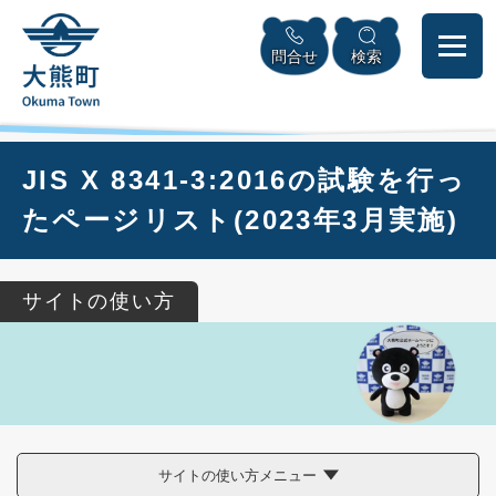
ペ
本
メニューを飛ばして本文へ
ー
文
問合せ
検索
ジ
へ
の
先
頭
で
本
JIS X 8341-3:2016の試験を行っ
す
文
。
たページリスト(2023年3月実施)
サイトの使い方
サイトの使い方メニュー