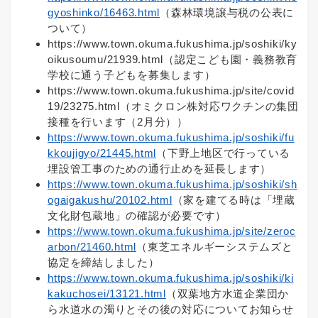
gyoshinko/16463.html
（森林環境譲与税の公表に
ついて）
https://www.town.okuma.fukushima.jp/soshiki/ky
oikusoumu/21939.html（認定こども園・義務教育
学校に通う子どもを募集します）
https://www.town.okuma.fukushima.jp/site/covid
19/23275.html（オミクロン株対応ワクチンの集団
接種を行います（2月分））
https://www.town.okuma.fukushima.jp/soshiki/fu
kkoujigyo/21445.html
（下野上地区で行っている
埋設管工事のための通行止めを延長します）
https://www.town.okuma.fukushima.jp/soshiki/sh
ogaigakushu/20102.html
（家を建てる時は「埋蔵
文化財包蔵地」の確認が必要です）
https://www.town.okuma.fukushima.jp/site/zeroc
arbon/21460.html
（東芝エネルギーシステムズと
協定を締結しました）
https://www.town.okuma.fukushima.jp/soshiki/ki
kakuchosei/13121.html
（双葉地方水道企業団か
ら水道水の濁りとその後の対応についてお知らせ