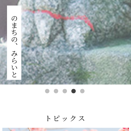
このまちの、みらいと
1
2
3
4
5
トピックス