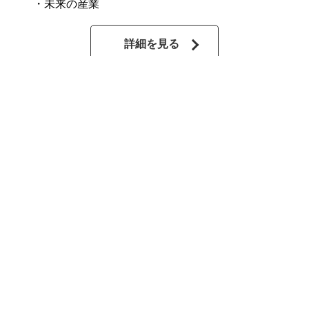
・未来の産業
詳細を見る
大熊の人
・新着記事
・活躍する人たち
・復興支援員
・おおくま宣伝チーム
詳細を見る