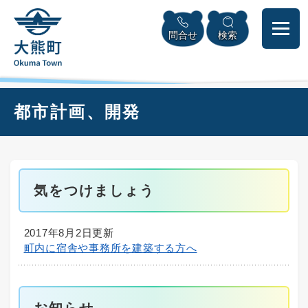
ペ
本
メニューを飛ばして本文へ
ー
文
問合せ
検索
ジ
へ
の
先
頭
で
本
都市計画、開発
す
文
。
気をつけましょう
2017年8月2日更新
町内に宿舎や事務所を建築する方へ
お知らせ