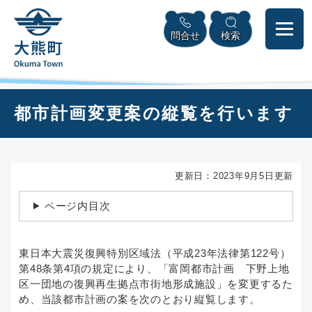
ペ
本
メニューを飛ばして本文へ
ー
文
問合せ
検索
ジ
へ
の
先
頭
で
本
都市計画変更案の縦覧を行います
す
文
。
更新日：2023年9月5日更新
ページ内目次
東日本大震災復興特別区域法（平成23年法律第122号）
第48条第4項の規定により、「富岡都市計画 下野上地
区一団地の復興再生拠点市街地形成施設」を変更するた
め、当該都市計画の案を次のとおり縦覧します。