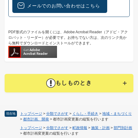
メールでのお問い合わせはこちら
PDF形式のファイルを開くには、Adobe Acrobat Reader（アドビ・アク
ロバット・リーダー）が必要です。お持ちでない方は、次のリンク先か
ら無料でダウンロードとインストールができます。
もしものとき
トップページ
>
分類でさがす
>
くらし・手続き
>
地域・まちづくり
現在地
>
都市計画、開発
>
都市計画変更案の縦覧を行います
トップページ
>
分類でさがす
>
町政情報
>
施策・計画
>
部門別計画
>
都市計画変更案の縦覧を行います