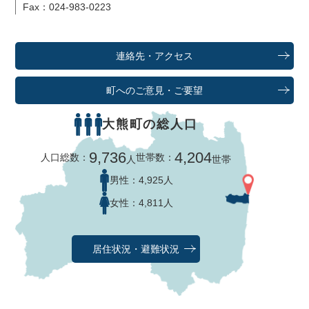
Fax：024-983-0223
連絡先・アクセス
町へのご意見・ご要望
大熊町の総人口
9,736
4,204
人口総数：
世帯数：
人
世帯
男性：
4,925人
女性：
4,811人
居住状況・避難状況