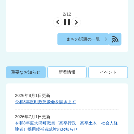
2
/
12
まちの話題の一覧
重要なお知らせ
新着情報
イベント
2026年8月1日更新
重
令和8年度町政懇談会を開きます
要
2026年7月1日更新
な
令和8年度大熊町職員（高卒行政・高卒土木・社会人経
験者）採用候補者試験のお知らせ
お