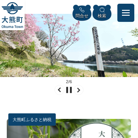
ペ
本
メニューを飛ばして本文へ
ー
文
問合せ
検索
ジ
へ
の
先
頭
で
す
。
2
/
6
本
文
大熊町ふるさと納税