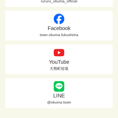
rururu_okuma_official
Facebook
town.okuma.fukushima
YouTube
大熊町役場
LINE
@okuma.town