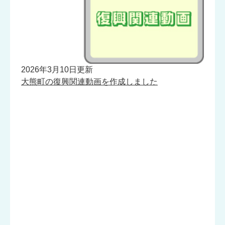
2
2026年3月10日更新
令
大熊町の復興関連動画を作成しました
イ
す
社会