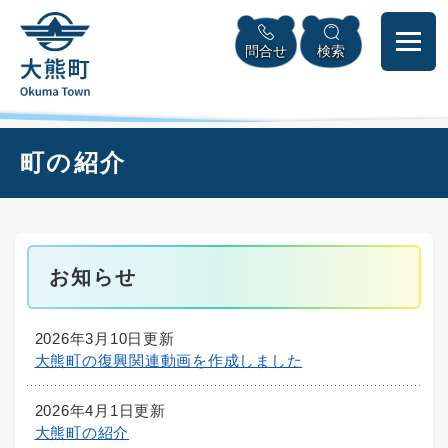
ペ
本
メニューを飛ばして本文へ
ー
文
問合せ
検索
ジ
へ
の
先
頭
で
本
町の紹介
す
文
。
お知らせ
2026年3月10日更新
大熊町の復興関連動画を作成しました
2026年4月1日更新
大熊町の紹介