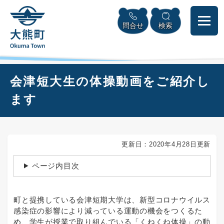
ペ
本
メニューを飛ばして本文へ
ー
文
問合せ
検索
ジ
へ
の
先
頭
で
本
会津短大生の体操動画をご紹介し
す
文
。
ます
更新日：2020年4月28日更新
ページ内目次
町と提携している会津短期大学は、新型コロナウイルス
感染症の影響により減っている運動の機会をつくるた
め、学生が授業で取り組んでいる「くねくね体操」の動