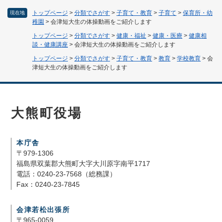
トップページ
>
分類でさがす
>
子育て・教育
>
子育て
>
保育所・幼
現在地
稚園
>
会津短大生の体操動画をご紹介します
トップページ
>
分類でさがす
>
健康・福祉
>
健康・医療
>
健康相
談・健康講座
>
会津短大生の体操動画をご紹介します
トップページ
>
分類でさがす
>
子育て・教育
>
教育
>
学校教育
>
会
津短大生の体操動画をご紹介します
大熊町役場
本庁舎
〒979-1306
福島県双葉郡大熊町大字大川原字南平1717
電話：0240-23-7568（総務課）
Fax：0240-23-7845
会津若松出張所
〒965-0059