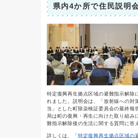
県内4か所で住民説明
特定復興再生拠点区域の避難指示解除に
れました。説明会は、「放射線への対
当」とした町除染検証委員会の最終報告
局は町の復興・再生に向けた取り組み
難指示解除後の生活に関する質問に答
詳しくは、「
特定復興再生拠点区域の