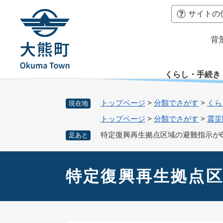
ペ
本
サイトの
ー
文
ジ
へ
背
の
先
頭
くらし・手続き
で
す
。
トップページ
>
分類でさがす
>
くら
現在地
トップページ
>
分類でさがす
>
震災
特定復興再生拠点区域の避難指示が6
足あと
本
文
特定復興再生拠点区