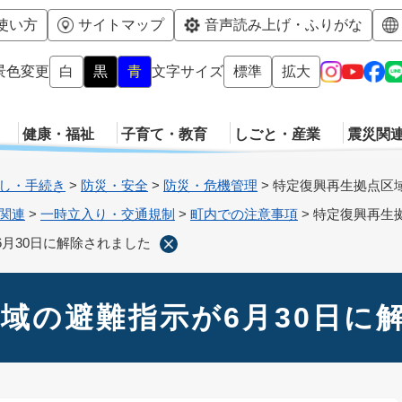
メニューを飛ばして本文へ
使い方
サイトマップ
音声読み上げ・ふりがな
景色変更
白
黒
青
文字サイズ
標準
拡大
健康・福祉
子育て・教育
しごと・産業
震災関
し・手続き
>
防災・安全
>
防災・危機管理
>
特定復興再生拠点区域
関連
>
一時立入り・交通規制
>
町内での注意事項
>
特定復興再生
月30日に解除されました
域の避難指示が6月30日に