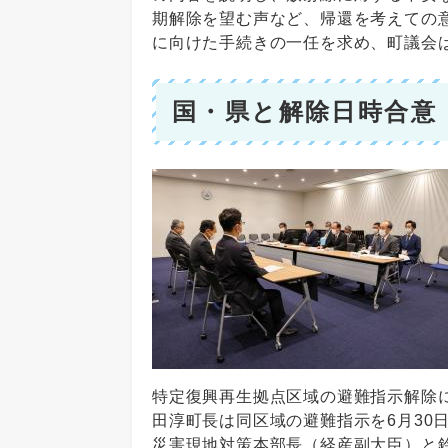
期解除を望む声など、帰還を考えての
に向けた手続きの一任を求め、町議会
国・県と解除日時合意
特定復興再生拠点区域の避難指示解除に
田淳町長は同区域の避難指示を6月30
災害現地対策本部長（経産副大臣）と