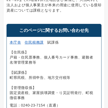
法人および個人事業主が本来の用途に使用している償却
資産については課税となります。
このページに関するお問い合わせ先
本庁舎
住民税務課
賦課係
【住民係】
戸籍・住民票事務、個人番号カード事務、避難者
名簿管理業務等
【賦課係】
町県民税、所得申告、地方交付税等
【管理徴収係】
固定資産税、家屋損壊調査・り災証明発行、町税
徴収事務
電話：0240-23-7154（直通）