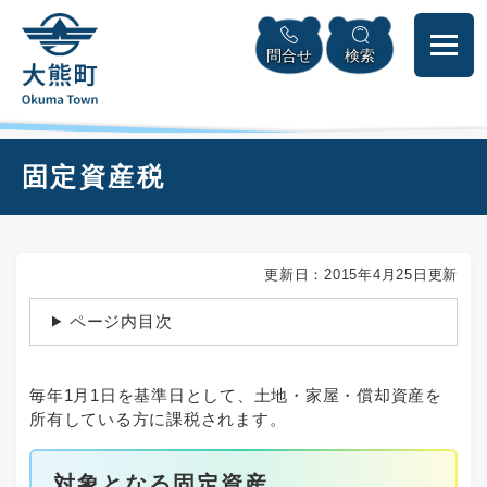
ペ
本
メニューを飛ばして本文へ
ー
文
問合せ
検索
ジ
へ
の
先
頭
で
本
固定資産税
す
文
。
更新日：2015年4月25日更新
ページ内目次
毎年1月1日を基準日として、土地・家屋・償却資産を
所有している方に課税されます。
対象となる固定資産