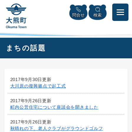
ペ
本
メニューを飛ばして本文へ
ー
文
問合せ
検索
ジ
へ
の
先
頭
で
本
まちの話題
す
文
。
2017年9月30日更新
大川原の復興拠点で起工式
2017年9月26日更新
町内公営住宅について座談会を開きました
2017年9月26日更新
秋晴れの下、老人クラブがグラウンドゴルフ