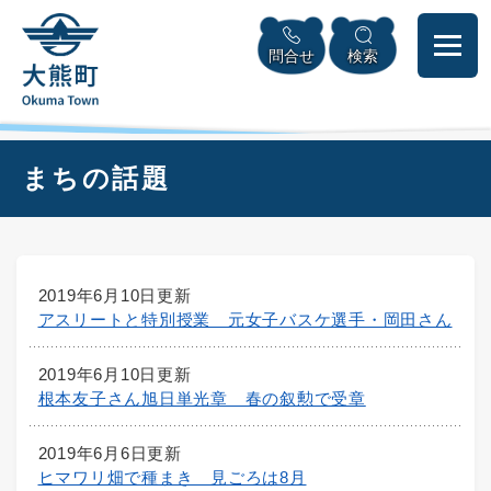
ペ
本
メニューを飛ばして本文へ
ー
文
問合せ
検索
ジ
へ
の
先
頭
で
本
まちの話題
す
文
。
2019年6月10日更新
アスリートと特別授業 元女子バスケ選手・岡田さん
2019年6月10日更新
根本友子さん旭日単光章 春の叙勲で受章
2019年6月6日更新
ヒマワリ畑で種まき 見ごろは8月