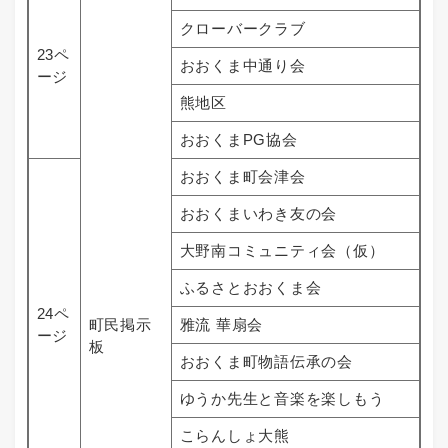
クローバークラブ
23ペ
おおくま中通り会
ージ
熊地区
おおくまPG協会
おおくま町会津会
おおくまいわき友の会
大野南コミュニティ会（仮）
ふるさとおおくま会
24ペ
町民掲示
雅流 華扇会
ージ
板
おおくま町物語伝承の会
ゆうか先生と音楽を楽しもう
こらんしょ大熊