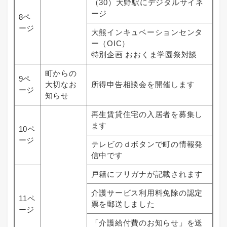
（30）大野駅にデジタルサイネ
ージ
8ペ
ージ
大熊インキュベーションセンタ
ー（OIC）
特別企画 おおくま学園祭対談
町からの
9ペ
大切なお
所得申告相談会を開催します
ージ
知らせ
再生賃貸住宅の入居者を募集し
ます
10ペ
ージ
テレビのｄボタンで町の情報発
信中です
戸籍にフリガナが記載されます
介護サービス利用料免除の認定
11ペ
票を郵送しました
ージ
「介護給付費のお知らせ」を送