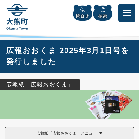
ペ
本
メニューを飛ばして本文へ
ー
文
問合せ
検索
ジ
へ
の
先
頭
で
本
広報おおくま 2025年3月1日号を
す
文
。
発行しました
広報紙「広報おおくま」
広報紙「広報おおくま」メニュー