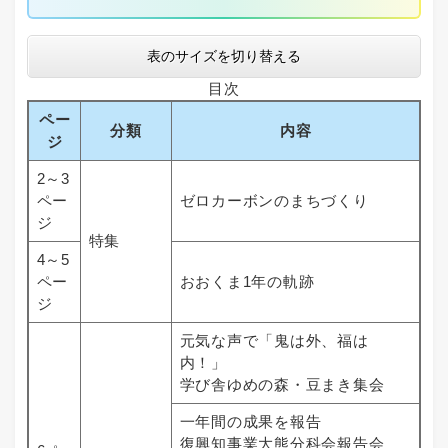
表のサイズを切り替える
目次
ペー
分類
内容
ジ
2～3
ペー
ゼロカーボンのまちづくり
ジ
特集
4～5
ペー
おおくま1年の軌跡
ジ
元気な声で「鬼は外、福は
内！」
学び舎ゆめの森・豆まき集会
一年間の成果を報告
復興知事業大熊分科会報告会