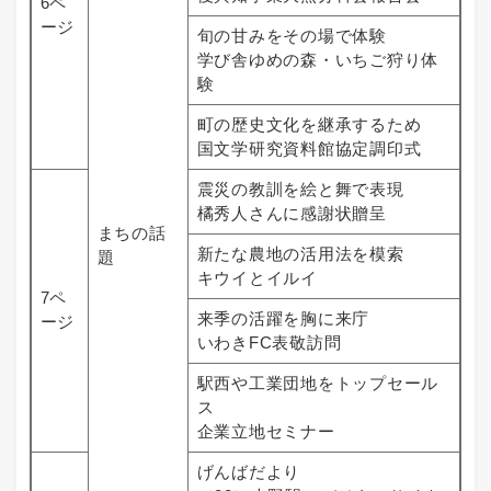
6ペ
ージ
旬の甘みをその場で体験
学び舎ゆめの森・いちご狩り体
験
町の歴史文化を継承するため
国文学研究資料館協定調印式
震災の教訓を絵と舞で表現
橘秀人さんに感謝状贈呈
まちの話
新たな農地の活用法を模索
題
キウイとイルイ
7ペ
来季の活躍を胸に来庁
ージ
いわきFC表敬訪問
駅西や工業団地をトップセール
ス
企業立地セミナー
げんばだより