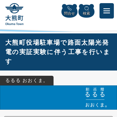
ペ
本
メニューを飛ばして本文へ
ー
文
問合せ
検索
ジ
へ
の
先
頭
で
本
大熊町役場駐車場で路面太陽光発
す
文
。
電の実証実験に伴う工事を行いま
す
るるる おおくま。