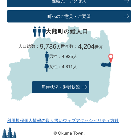
連絡先・アクセス
町へのご意見・ご要望
大熊町の総人口
9,736
4,204
人口総数：
世帯数：
人
世帯
男性：
4,925人
女性：
4,811人
居住状況・避難状況
利用規程
個人情報の取り扱い
ウェブアクセシビリティ方針
© Okuma Town.