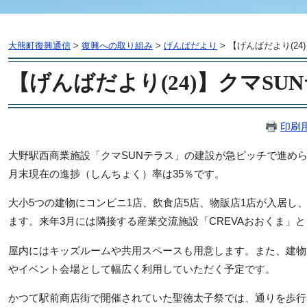
大熊町復興通信
>
復興への取り組み
>
げんばだより
>
【げんばだより(24
【げんばだより(24)】クマSU
印刷
大野駅西商業施設「クマSUNテラス」の建設が急ピッチで進めら
月末現在の進捗（しんちょく）率は35％です。
大小5つの建物にコンビニ1店、飲食店5店、物販店1店が入居し
ます。来年3月には隣接する産業交流施設「CREVAおおくま」
屋内にはキッズルームや共用スペースも用意します。また、建物
やイベント会場として幅広く利用していただく予定です。
かつて駅前商店街で開催されていた聖徳太子祭では、通りを歩行