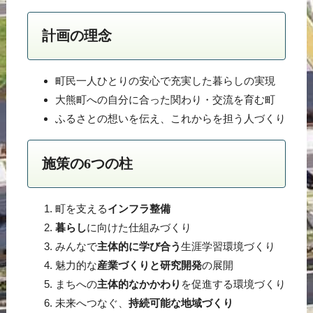
計画の理念
町民一人ひとりの安心で充実した暮らしの実現
大熊町への自分に合った関わり・交流を育む町
ふるさとの想いを伝え、これからを担う人づくり
施策の6つの柱
町を支える
インフラ整備
暮らし
に向けた仕組みづくり
みんなで
主体的に学び合う
生涯学習環境づくり
魅力的な
産業づくりと研究開発
の展開
まちへの
主体的なかかわり
を促進する環境づくり
未来へつなぐ、
持続可能な地域づくり