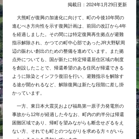
掲載日：2024年1月29日更新
大熊町が復興の加速化に向けて、町の今後10年間の
進むべき方向性を示す復興計画は、前回の改訂から4年
を経過しました。その間には特定復興再生拠点が避難
指示解除され、かつての町中心部であったJR大野駅周
辺の賑わい創出のための整備を進めています。また拠
点外についても、国が新たに特定帰還居住区域の制度
を創設したことで、帰還希望のある住民が帰還できる
ように除染とインフラ復旧を行い、避難指示を解除す
る途が開かれるなど、解除復興は新たな段階に差し掛
かっています。
一方、東日本大震災および福島第一原子力発電所の
事故から12年が経過した今なお、町内の約半分は帰還
困難区域であり、帰町を望みながらも断念せざるをえ
ない方、それでも町とのつながりを求める方々がいら