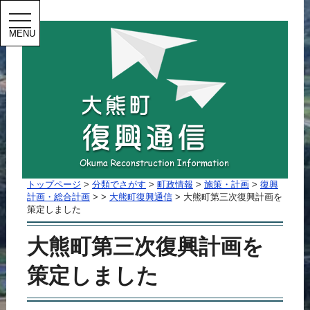
MENU
トップページ
>
分類でさがす
>
町政情報
>
施策・計画
>
復興
計画・総合計画
>
>
大熊町復興通信
> 大熊町第三次復興計画を
策定しました
大熊町第三次復興計画を
策定しました