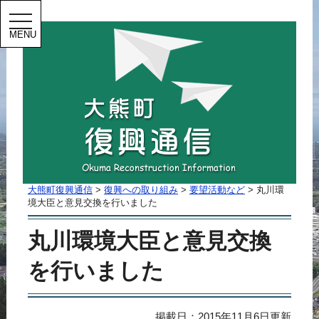
MENU
大熊町復興通信
>
復興への取り組み
>
要望活動など
>
丸川環
境大臣と意見交換を行いました
丸川環境大臣と意見交換
を行いました
掲載日：2015年11月6日更新