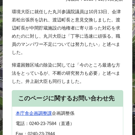
環境大臣に就任した丸川参議院議員は10月13日、会津
若松出張所を訪れ、渡辺町長と意見交換しました。渡
辺町長が中間貯蔵施設の地権者に寄り添った対応を求
めたのに対し、丸川大臣は「丁寧に迅速に頑張る。職
員のマンパワー不足については努力したい」と述べま
した。
帰還困難区域の除染に関しては「今のところ最適な方
法をとっているが、不断の研究努力も必要」と述べま
した。井上副大臣も同行しました。
このページに関するお問い合わせ先
本庁舎
企画調整課
企画調整係
電話：0240-23-7584（直通）
Fax：0240-23-7844