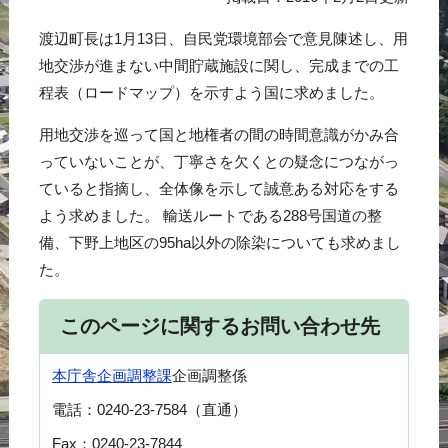
渡辺町長は1月13日、自民党環境部会で意見陳述し、用
地交渉が進まない中間貯蔵施設に関し、完成までの工
程表（ロードマップ）を示すよう国に求めました。
用地交渉を巡って国と地権者の間の時間意識がかみ合
っていないことが、丁寧さを欠くとの疑念につながっ
ていると指摘し、全体像を示して誠意ある対応をする
よう求めました。 輸送ルートである288号国道の整
備、下野上地区の95ha以外の除染についても求めまし
た。
このページに関するお問い合わせ先
本庁舎
企画調整課
企画調整係
電話：0240-23-7584（直通）
Fax：0240-23-7844