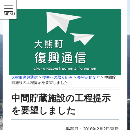
MENU
大熊町復興通信
>
復興への取り組み
>
要望活動など
>
中間貯
蔵施設の工程提示を要望しました
中間貯蔵施設の工程提示
を要望しました
掲載日：2016年2月2日更新