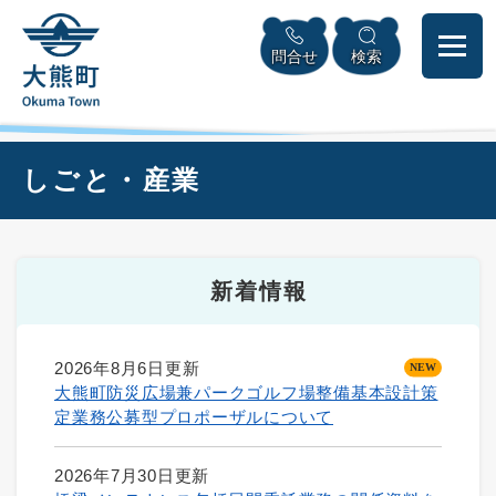
ペ
本
メニューを飛ばして本文へ
ー
文
問合せ
検索
ジ
へ
の
先
頭
で
本
しごと・産業
す
文
。
新着情報
2026年8月6日更新
大熊町防災広場兼パークゴルフ場整備基本設計策
定業務公募型プロポーザルについて
2026年7月30日更新