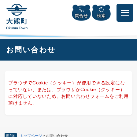
ペ
本
メニューを飛ばして本文へ
ー
文
問合せ
検索
ジ
へ
の
先
頭
で
本
お問い合わせ
す
文
。
ブラウザでCookie（クッキー）が使用できる設定にな
っていない、または、ブラウザがCookie（クッキー）
に対応していないため、お問い合わせフォームをご利用
頂けません。
トップページ
>
お問い合わせ
現在地