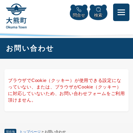
ペ
本
メニューを飛ばして本文へ
ー
文
問合せ
検索
ジ
へ
の
先
頭
で
本
お問い合わせ
す
文
。
ブラウザでCookie（クッキー）が使用できる設定にな
っていない、または、ブラウザがCookie（クッキー）
に対応していないため、お問い合わせフォームをご利用
頂けません。
トップページ
>
お問い合わせ
現在地