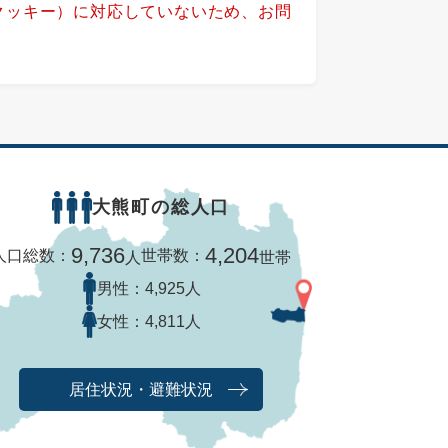
（クッキー）に対応していないため、お問
大熊町の総人口
9,736
4,204
人口総数：
世帯数：
人
世帯
男性：
4,925人
女性：
4,811人
居住状況・避難状況