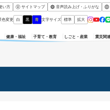
メニューを飛ばして本文へ
使い方
サイトマップ
音声読み上げ・ふりがな
景色変更
白
黒
青
文字サイズ
標準
拡大
健康・福祉
子育て・教育
しごと・産業
震災関