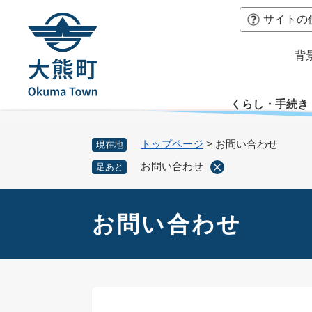
ペ
本
サイトの
ー
文
ジ
へ
背
の
先
頭
くらし・手続き
で
す
。
トップページ
>
お問い合わせ
現在地
お問い合わせ
足あと
本
文
お問い合わせ