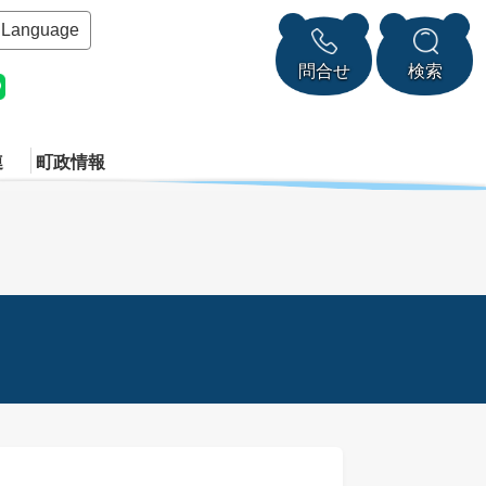
Language
問合せ
検索
連
町政情報