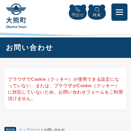
ペ
本
メニューを飛ばして本文へ
ー
文
問合せ
検索
ジ
へ
の
先
頭
で
本
お問い合わせ
す
文
。
ブラウザでCookie（クッキー）が使用できる設定にな
っていない、または、ブラウザがCookie（クッキー）
に対応していないため、お問い合わせフォームをご利用
頂けません。
トップページ
>
お問い合わせ
現在地