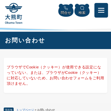
ペ
本
メニューを飛ばして本文へ
ー
文
問合せ
検索
ジ
へ
の
先
頭
で
本
お問い合わせ
す
文
。
ブラウザでCookie（クッキー）が使用できる設定にな
っていない、または、ブラウザがCookie（クッキー）
に対応していないため、お問い合わせフォームをご利用
頂けません。
トップページ
>
お問い合わせ
現在地