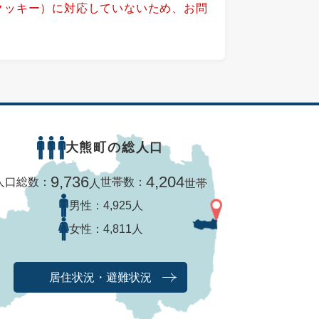
（クッキー）に対応していないため、お問
大熊町の総人口
9,736
4,204
人口総数：
世帯数：
人
世帯
男性：
4,925人
女性：
4,811人
居住状況・避難状況