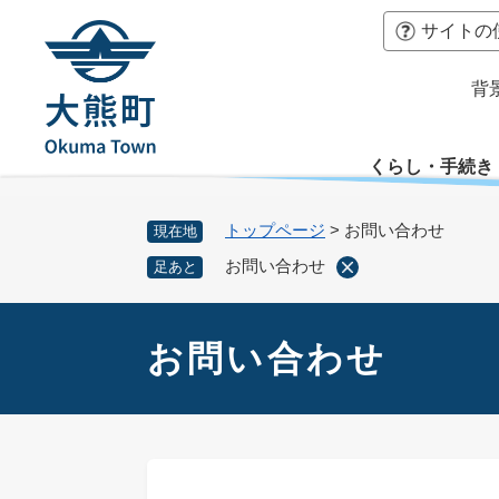
ペ
本
サイトの
ー
文
ジ
へ
背
の
先
頭
くらし・手続き
で
す
。
トップページ
>
お問い合わせ
現在地
お問い合わせ
足あと
本
文
お問い合わせ