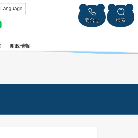
Language
問合せ
検索
連
町政情報