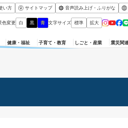
メニューを飛ばして本文へ
使い方
サイトマップ
音声読み上げ・ふりがな
景色変更
白
黒
青
文字サイズ
標準
拡大
健康・福祉
子育て・教育
しごと・産業
震災関