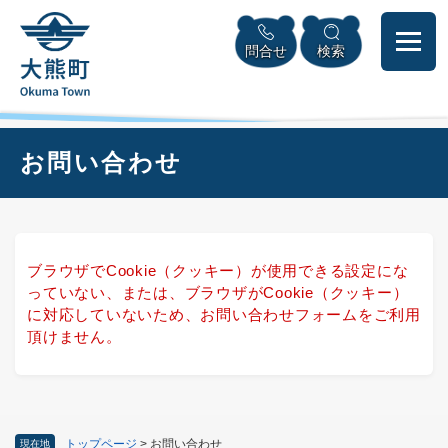
ペ
本
メニューを飛ばして本文へ
ー
文
問合せ
検索
ジ
へ
の
先
頭
で
本
お問い合わせ
す
文
。
ブラウザでCookie（クッキー）が使用できる設定にな
っていない、または、ブラウザがCookie（クッキー）
に対応していないため、お問い合わせフォームをご利用
頂けません。
トップページ
>
お問い合わせ
現在地