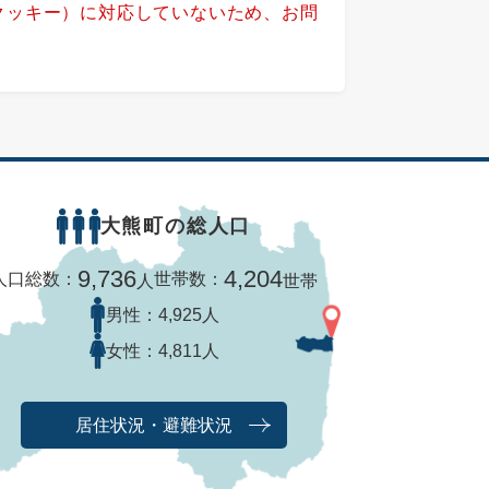
（クッキー）に対応していないため、お問
大熊町の総人口
9,736
4,204
人口総数：
世帯数：
人
世帯
男性：
4,925人
女性：
4,811人
居住状況・避難状況