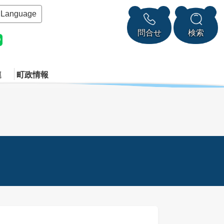
Language
問合せ
検索
連
町政情報