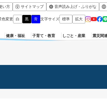
メニューを飛ばして本文へ
使い方
サイトマップ
音声読み上げ・ふりがな
景色変更
白
黒
青
文字サイズ
標準
拡大
健康・福祉
子育て・教育
しごと・産業
震災関