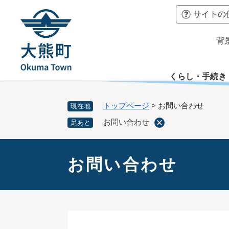
ペ
本
サイトの
ー
文
ジ
へ
背
の
先
頭
くらし・手続き
で
す
。
トップページ
>
お問い合わせ
現在地
お問い合わせ
足あと
本
文
お問い合わせ