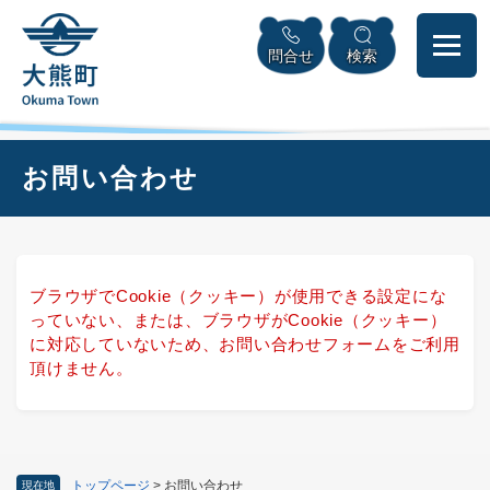
ペ
本
メニューを飛ばして本文へ
ー
文
問合せ
検索
ジ
へ
の
先
頭
で
本
お問い合わせ
す
文
。
ブラウザでCookie（クッキー）が使用できる設定にな
っていない、または、ブラウザがCookie（クッキー）
に対応していないため、お問い合わせフォームをご利用
頂けません。
トップページ
>
お問い合わせ
現在地