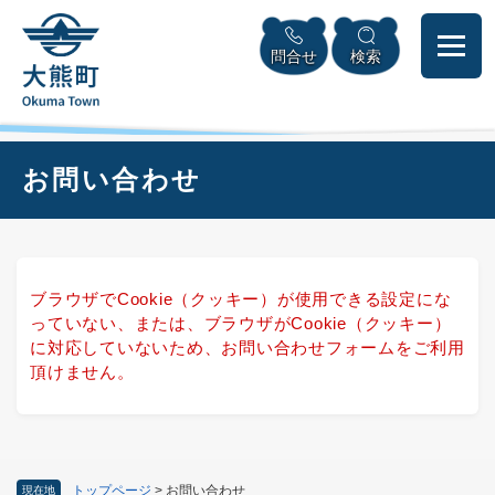
ペ
本
メニューを飛ばして本文へ
ー
文
問合せ
検索
ジ
へ
の
先
頭
で
本
お問い合わせ
す
文
。
ブラウザでCookie（クッキー）が使用できる設定にな
っていない、または、ブラウザがCookie（クッキー）
に対応していないため、お問い合わせフォームをご利用
頂けません。
トップページ
>
お問い合わせ
現在地