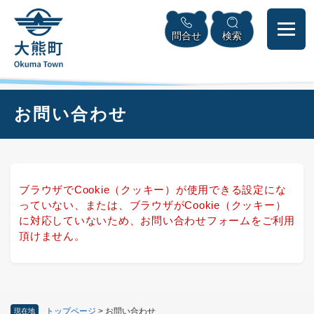
ペ
本
メニューを飛ばして本文へ
ー
文
問合せ
検索
ジ
へ
の
先
頭
で
本
お問い合わせ
す
文
。
ブラウザでCookie（クッキー）が使用できる設定にな
っていない、または、ブラウザがCookie（クッキー）
に対応していないため、お問い合わせフォームをご利用
頂けません。
トップページ
>
お問い合わせ
現在地