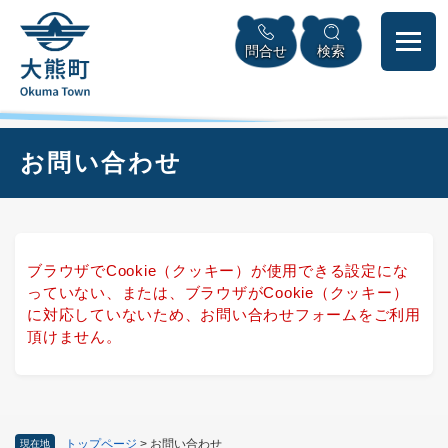
ペ
本
メニューを飛ばして本文へ
ー
文
問合せ
検索
ジ
へ
の
先
頭
で
本
お問い合わせ
す
文
。
ブラウザでCookie（クッキー）が使用できる設定にな
っていない、または、ブラウザがCookie（クッキー）
に対応していないため、お問い合わせフォームをご利用
頂けません。
トップページ
>
お問い合わせ
現在地