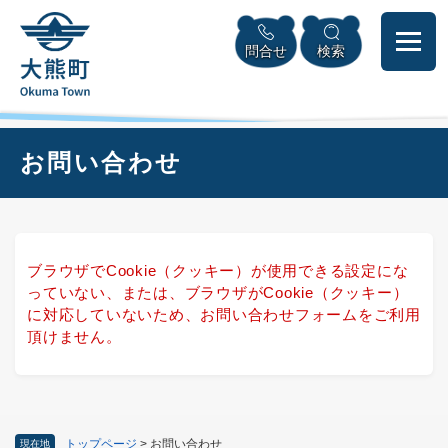
ペ
本
メニューを飛ばして本文へ
ー
文
問合せ
検索
ジ
へ
の
先
頭
で
本
お問い合わせ
す
文
。
ブラウザでCookie（クッキー）が使用できる設定にな
っていない、または、ブラウザがCookie（クッキー）
に対応していないため、お問い合わせフォームをご利用
頂けません。
トップページ
>
お問い合わせ
現在地