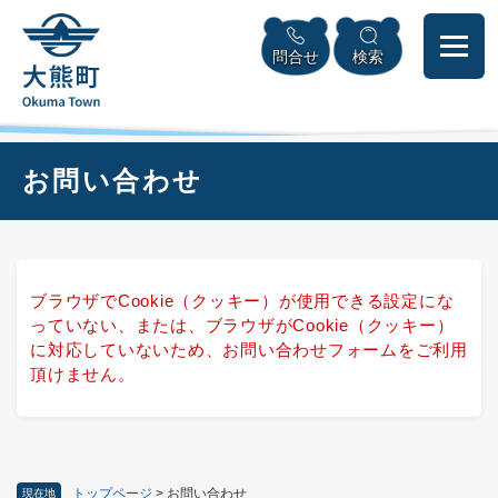
ペ
本
メニューを飛ばして本文へ
ー
文
問合せ
検索
ジ
へ
の
先
頭
で
本
お問い合わせ
す
文
。
ブラウザでCookie（クッキー）が使用できる設定にな
っていない、または、ブラウザがCookie（クッキー）
に対応していないため、お問い合わせフォームをご利用
頂けません。
トップページ
>
お問い合わせ
現在地