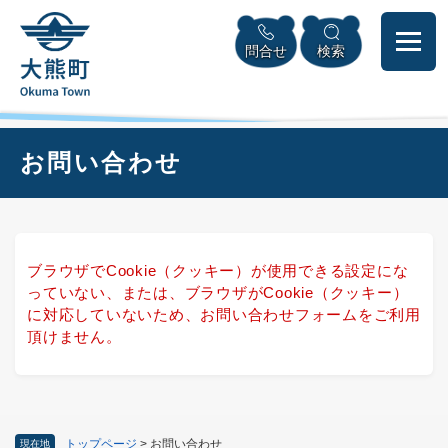
ペ
本
メニューを飛ばして本文へ
ー
文
問合せ
検索
ジ
へ
の
先
頭
で
本
お問い合わせ
す
文
。
ブラウザでCookie（クッキー）が使用できる設定にな
っていない、または、ブラウザがCookie（クッキー）
に対応していないため、お問い合わせフォームをご利用
頂けません。
トップページ
>
お問い合わせ
現在地